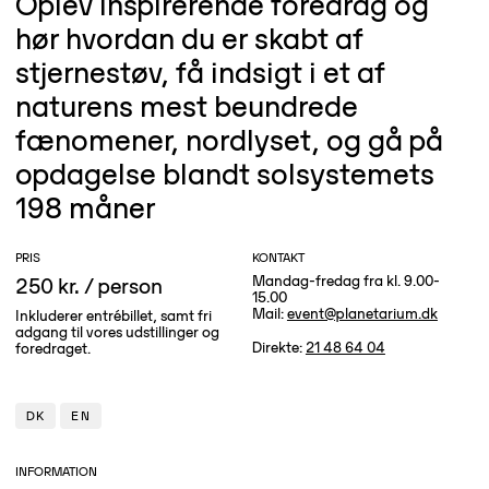
Oplev inspirerende foredrag og
hør hvordan du er skabt af
stjernestøv, få indsigt i et af
naturens mest beundrede
fænomener, nordlyset, og gå på
opdagelse blandt solsystemets
198 måner
PRIS
KONTAKT
Mandag-fredag fra kl. 9.00-
250 kr. / person
15.00
Mail:
event@planetarium.dk
Inkluderer entrébillet, samt fri
adgang til vores udstillinger og
Direkte:
21 48 64 04
foredraget.
DK
EN
INFORMATION