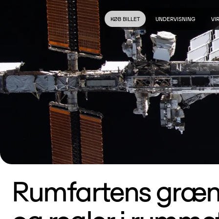
KØB BILLET
UNDERVISNING
VI
Rumfartens græns