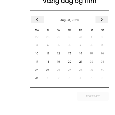
Vælg dag og film
August,
2026
erer
MA
TI
ON
TO
FR
LØ
SØ
27
28
29
30
31
1
2
ngelsk
3
4
5
6
7
8
9
10
11
12
13
14
15
16
ars
17
18
19
20
21
22
23
24
25
26
27
28
29
30
31
1
2
3
4
5
6
!
FORTSÆT
kke ser