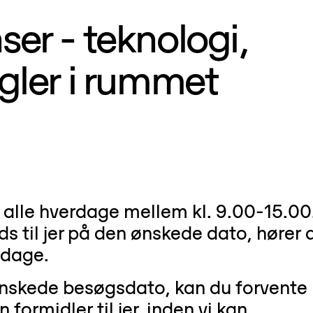
er - teknologi,
gler i rummet
 alle hverdage mellem kl. 9.00-15.00
ds til jer på den ønskede dato, hører 
rdage.
 ønskede besøgsdato, kan du forvente
formidler til jer, inden vi kan