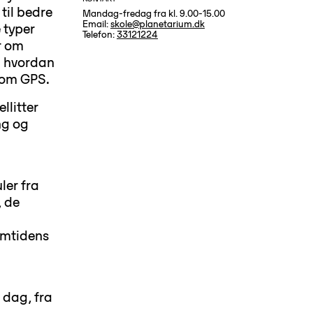
til bedre
Mandag-fredag fra kl. 9.00-15.00
Email:
skole@planetarium.dk
 typer
Telefon:
33121224
r om
og hvordan
som GPS.
llitter
ng og
ler fra
, de
emtidens
i dag, fra