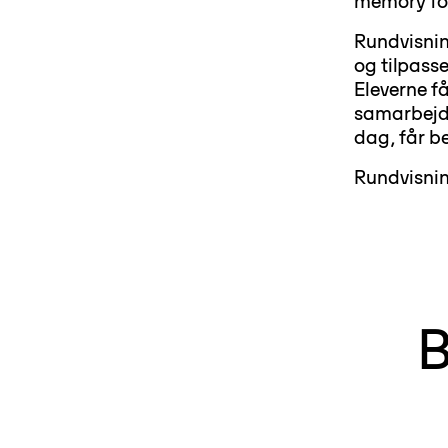
memory foa
Rundvisnin
og tilpass
Eleverne få
samarbejde
dag, får b
Rundvisnin
B