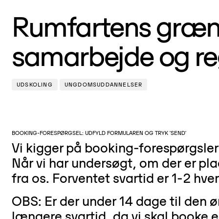
Rumfartens græns
samarbejde og re
UDSKOLING
UNGDOMSUDDANNELSER
BOOKING-FORESPØRGSEL: UDFYLD FORMULAREN OG TRYK 'SEND'
Vi kigger på booking-forespørgsler
Når vi har undersøgt, om der er pla
fra os. Forventet svartid er 1-2 hve
OBS: Er der under 14 dage til den
længere svartid, da vi skal booke en 