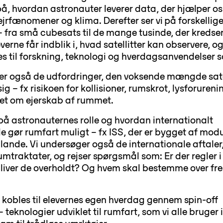
å, hvordan astronauter leverer data, der hjælper os 
ejrfænomener og klima. Derefter ser vi på forskellige
r – fra små cubesats til de mange tusinde, der kredse
verne får indblik i, hvad satellitter kan observere, 
s til forskning, teknologi og hverdagsanvendelser 
rer også de udfordringer, den voksende mængde sate
ig – fx risikoen for kollisioner, rumskrot, lysforureni
et om ejerskab af rummet.
t på astronauternes rolle og hvordan internationalt
 gør rumfart muligt – fx ISS, der er bygget af modu
 lande. Vi undersøger også de internationale aftaler
umtraktater, og rejser spørgsmål som: Er der regler i
iver de overholdt? Og hvem skal bestemme over fr
kobles til elevernes egen hverdag gennem spin-off
 teknologier udviklet til rumfart, som vi alle bruger 