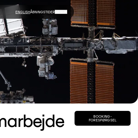
ENGLISH
ÅBNINGSTIDER
MENU
amarbejde
BOOKING-
FORESPØRGSEL