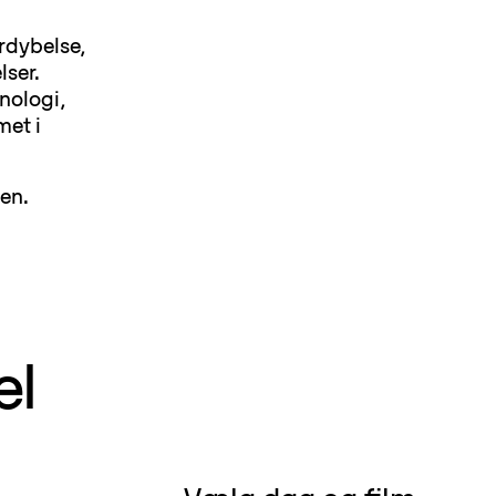
rdybelse,
lser.
nologi,
met i
en.
el