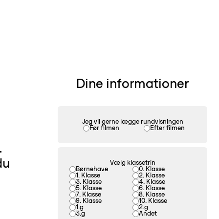
Dine informationer
Jeg vil gerne lægge rundvisningen
Før filmen
Efter filmen
.
du
Vælg klassetrin
Børnehave
0. Klasse
1. Klasse
2. Klasse
3. Klasse
4. Klasse
5. Klasse
6. Klasse
7. Klasse
8. Klasse
9. Klasse
10. Klasse
1.g
2.g
3.g
Andet