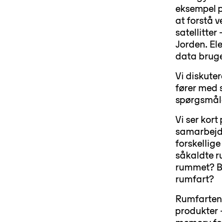
eksempel p
at forstå v
satellitte
Jorden. Ele
data bruge
Vi diskute
fører med s
spørgsmål
Vi ser kor
samarbejde
forskellige
såkaldte r
rummet? Bl
rumfart?
Rumfarten 
produkter –