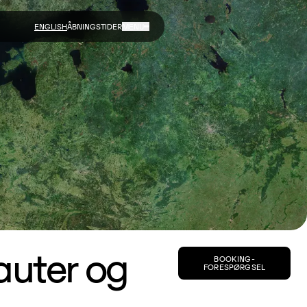
ENGLISH
ÅBNINGSTIDER
MENU
auter og
BOOKING-
FORESPØRGSEL