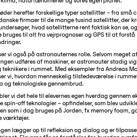
 klima, naturfænomener og vores egen planet.
der herefter forskellige typer satellitter – fra små
danske firmaer til de mange tusind satellitter, der 
undersøger, hvad satellitterne rent faktisk kan se, o
bruges til alt fra vejrprognoser og GPS til at forstå
dringer.
ser vi også på astronauternes rolle. Selvom meget a
ngen udføres af maskiner, er astronauter stadig vi
g teknikere i rummet. Med eksempler fra Andreas 
ser vi, hvordan menneskelig tilstedeværelse i rummet
ta og teknologiske gennembrud.
obler vi det hele til elevernes egen hverdag gennem 
e spin-off
teknologier – opfindelser, som blev udviklet
en som i dag bruges på Jorden, fx memory foam, g
e værktøjer.
en lægger op til refleksion og dialog og er tilpasse