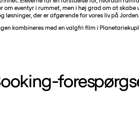
innet. Eleverne får en forståelse for, hvordan rumfa
r om eventyr i rummet, men i høj grad om at skabe 
g løsninger, der er afgørende for vores liv på Jorden
gen kombineres med en valgfri film i Planetariekupl
ooking-forespørgs
een Universe
Lille Liv