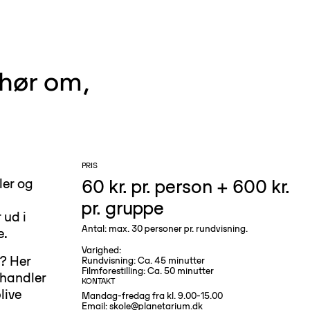
 hør om,
PRIS
60 kr. pr. person + 600 kr.
ler og
pr. gruppe
 ud i
Antal: max. 30 personer pr. rundvisning.
e.
Varighed:
t? Her
Rundvisning: Ca. 45 minutter
Filmforestilling: Ca. 50 minutter
 handler
KONTAKT
live
Mandag-fredag fra kl. 9.00-15.00
Email:
skole@planetarium.dk