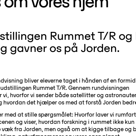
os om vores hjem
dstillingen Rummet T/R og
g gavner os på Jorden.
ndvisning bliver eleverne taget i hånden af en formid
 i udstillingen Rummet T/R. Gennem rundvisningen
vi, hvorfor vi sender både satellitter og astronauter
 hvordan det hjælper os med at forstå Jorden bedr
r med at stille spørgsmålet: Hvorfor laver vi rumfar
scenen og viser, hvordan forskning i rummet ikke kun
e væk fra Jorden, men også om at kigge tilbage og b