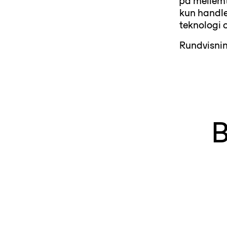
på mellemtr
kun handle
teknologi o
Rundvisnin
B
Áróra
Uns