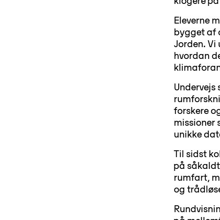
klogere på
Eleverne mø
bygget af 
Jorden. Vi 
hvordan de 
klimaforan
Undervejs 
rumforskni
forskere o
missioner 
unikke da
Til sidst k
på såkaldt
rumfart, m
og trådløs
Rundvisning