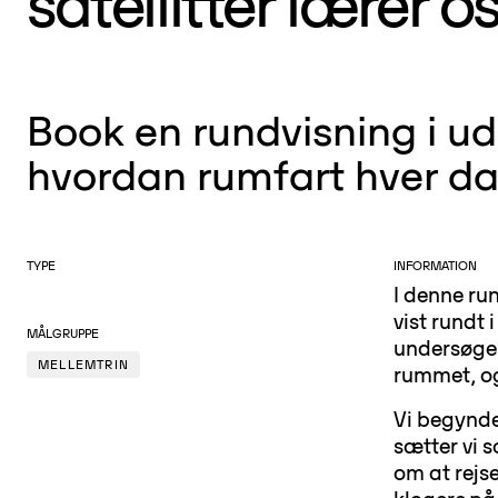
satellitter lærer 
Book en rundvisning i u
hvordan rumfart hver da
TYPE
INFORMATION
I denne ru
vist rundt
MÅLGRUPPE
undersøger 
MELLEMTRIN
rummet, og
Vi begynde
sætter vi 
om at rejs