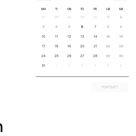
erer
MA
TI
ON
TO
FR
LØ
SØ
27
28
29
30
31
1
2
ngelsk
3
4
5
6
7
8
9
10
11
12
13
14
15
16
ars
17
18
19
20
21
22
23
24
25
26
27
28
29
30
31
1
2
3
4
5
6
!
FORTSÆT
kke ser
m