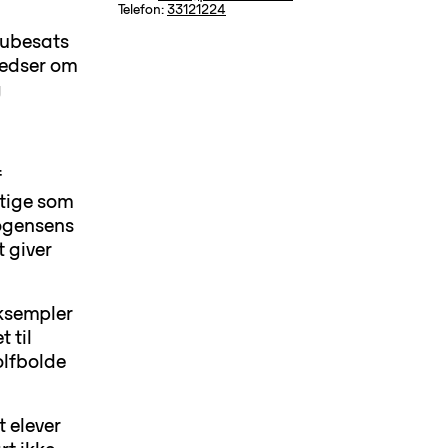
Telefon:
33121224
 cubesats
kredser om
g
f
gtige som
Mogensens
 giver
eksempler
 til
olfbolde
t elever