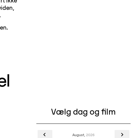
rt ikke
viden,
.
en.
el
Vælg dag og film
August,
2026