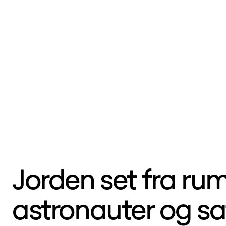
The Story of Earth
Sp
NASA på dybt vand
Vul
Volcanoes / The Fires
Apollo
of Creation
Rummets forunderlige
Jor
lys
Space Junk / dansk
V
Jorden set fra ru
astronauter og sat