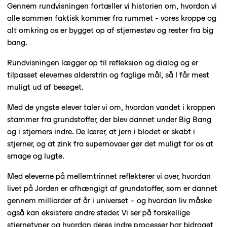
Gennem rundvisningen fortæller vi historien om, hvordan vi
alle sammen faktisk kommer fra rummet - vores kroppe og
alt omkring os er bygget op af stjernestøv og rester fra big
bang.
Rundvisningen lægger op til refleksion og dialog og er
tilpasset elevernes alderstrin og faglige mål, så I får mest
muligt ud af besøget.
Med de yngste elever taler vi om, hvordan vandet i kroppen
stammer fra grundstoffer, der blev dannet under Big Bang
og i stjerners indre. De lærer, at jern i blodet er skabt i
stjerner, og at zink fra supernovaer gør det muligt for os at
smage og lugte.
Med eleverne på mellemtrinnet reflekterer vi over, hvordan
livet på Jorden er afhængigt af grundstoffer, som er dannet
gennem milliarder af år i universet – og hvordan liv måske
også kan eksistere andre steder. Vi ser på forskellige
stjernetyper og hvordan deres indre processer har bidraget