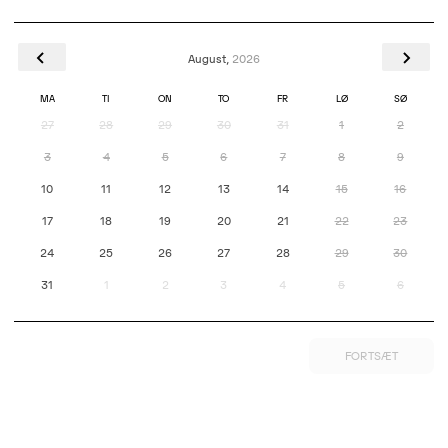
August,
2026
MA
TI
ON
TO
FR
LØ
SØ
27
28
29
30
31
1
2
3
4
5
6
7
8
9
10
11
12
13
14
15
16
17
18
19
20
21
22
23
24
25
26
27
28
29
30
31
1
2
3
4
5
6
FORTSÆT
Áróra
Unseen Universe