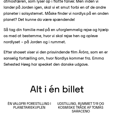
atmosfæren, som lyser op i flotte farver. Men inden vi
lander på Jorden igen, skal vi et smut forbi en af de andre
planeter i solsystemet. Måske finder vi nordlys på en anden
planet? Det kunne da være spændende!
Så tag din familie med på en uforglemmelig rejse og hjælp
os med at bestemme, hvor vi skal rejse hen og opleve
nordlyset – på Jorden og i rummet.
Efter showet viser vi den prisvindende film Áróra, som en er
sanselig fortælling om, hvor Nordlys kommer fra. Emma
Sehested Høeg har speaket den danske udgave.
Alt i én billet
ÉN VALGFRI FORESTILLING I
UDSTILLING, RUMMET T/R OG
LÆS MERE
PLANETARIEKUPLEN
KOSMISKE TRÅDE AF TOMÁS
LÆS MERE
SARACENO