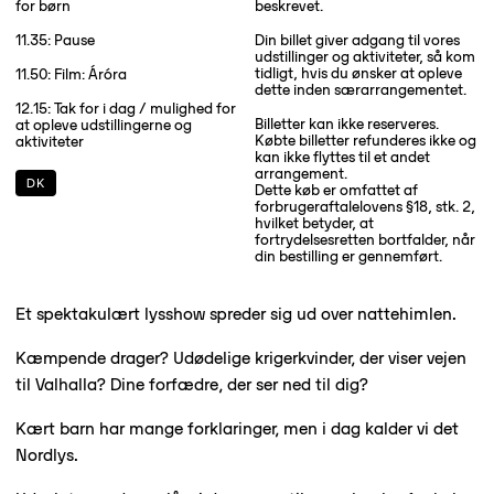
for børn
beskrevet.
11.35: Pause
Din billet giver adgang til vores
udstillinger og aktiviteter, så kom
tidligt, hvis du ønsker at opleve
11.50: Film: Áróra
dette inden særarrangementet.
12.15: Tak for i dag / mulighed for
Billetter kan ikke reserveres.
at opleve udstillingerne og
Købte billetter refunderes ikke og
aktiviteter
kan ikke flyttes til et andet
arrangement.
DK
Dette køb er omfattet af
forbrugeraftalelovens §18, stk. 2,
hvilket betyder, at
fortrydelsesretten bortfalder, når
din bestilling er gennemført.
Et spektakulært lysshow spreder sig ud over nattehimlen.
Kæmpende drager? Udødelige krigerkvinder, der viser vejen
til Valhalla? Dine forfædre, der ser ned til dig?
Kært barn har mange forklaringer, men i dag kalder vi det
Nordlys.