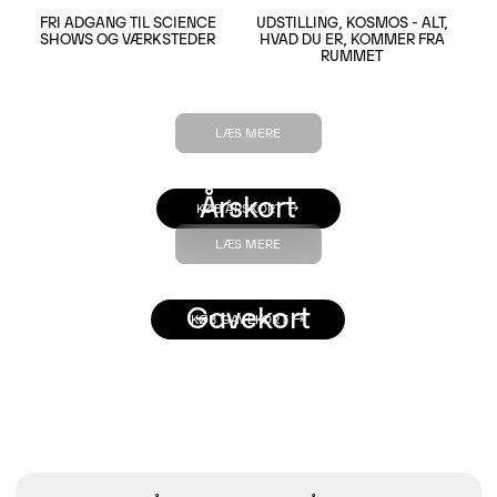
FRI ADGANG TIL SCIENCE
UDSTILLING, KOSMOS - ALT,
LÆS MERE
SHOWS OG VÆRKSTEDER
HVAD DU ER, KOMMER FRA
LÆS MERE
RUMMET
LÆS MERE
Årskort
KØB ÅRSKORT
LÆS MERE
Gavekort
KØB GAVEKORT