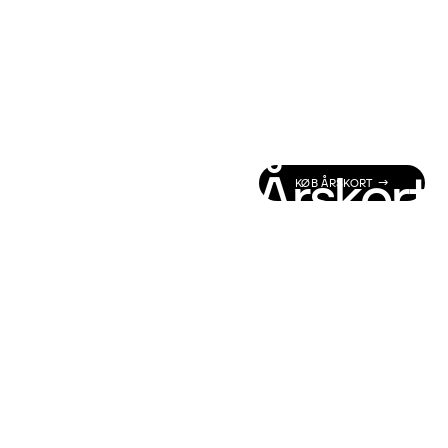
Årskort
KØB ÅRSKORT