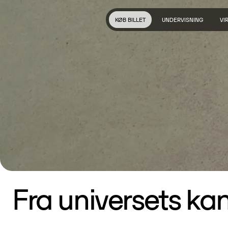
KØB BILLET
UNDERVISNING
VI
Fra universets kan