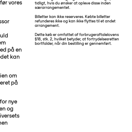
før vores
tidligt, hvis du ønsker at opleve disse inden
særarrangementet.
Billetter kan ikke reserveres. Købte billetter
ssor
refunderes ikke og kan ikke flyttes til et andet
arrangement.
Kuld
Dette køb er omfattet af forbrugeraftalelovens
§18, stk. 2, hvilket betyder, at fortrydelsesretten
nem
bortfalder, når din bestilling er gennemført.
med på en
edet kan
rien om
seret på
for nye
len og
iversets
 men