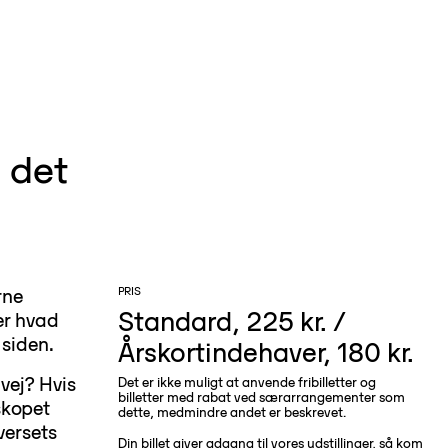
l det
PRIS
rne
Standard, 225 kr. /
ler hvad
 siden.
Årskortindehaver, 180 kr.
vej? Hvis
Det er ikke muligt at anvende fribilletter og
billetter med rabat ved særarrangementer som
skopet
dette, medmindre andet er beskrevet.
versets
Din billet giver adgang til vores udstillinger, så kom