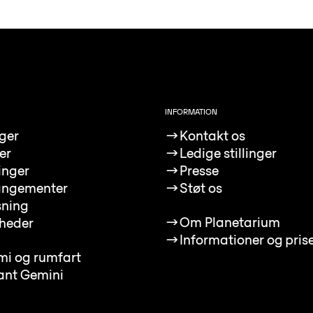
INFORMATION
nger
→
Kontakt os
er
→
Ledige stillinger
linger
→
Presse
angementer
→
Støt os
sning
→
Om Planetarium
heder
→
Informationer og pris
mi og rumfart
ant Gemini