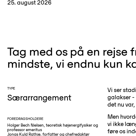
25. august 2026
Tag med os på en rejse fra
mindste, vi endnu kun kan
TYPE
Vi ser stad
Særarrangement
galakser - 
det nu var,
Men hvorda
FOREDRAGSHOLDERE
vi ikke læ
Holger Bech Nielsen, teoretisk højenergifysiker og
professor emeritus
føre os in
Jonas Kuld Rathje, forfatter og chefredaktør