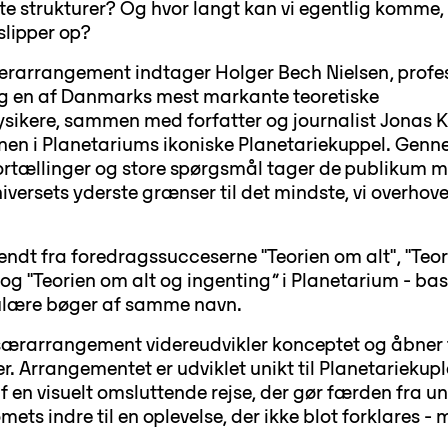
te strukturer? Og hvor langt kan vi egentlig komme, 
slipper op?
særarrangement indtager Holger Bech Nielsen, profe
g en af Danmarks mest markante teoretiske
ysikere, sammen med forfatter og journalist Jonas 
nen i Planetariums ikoniske Planetariekuppel. Gen
ortællinger og store spørgsmål tager de publikum 
niversets yderste grænser til det mindste, vi overhov
endt fra foredragssucceserne "Teorien om alt", "Teo
 og "Teorien om alt og ingenting” i Planetarium - ba
ulære bøger af samme navn.
særarrangement videreudvikler konceptet og åbner 
r. Arrangementet er udviklet unikt til Planetariekup
f en visuelt omsluttende rejse, der gør færden fra un
omets indre til en oplevelse, der ikke blot forklares -