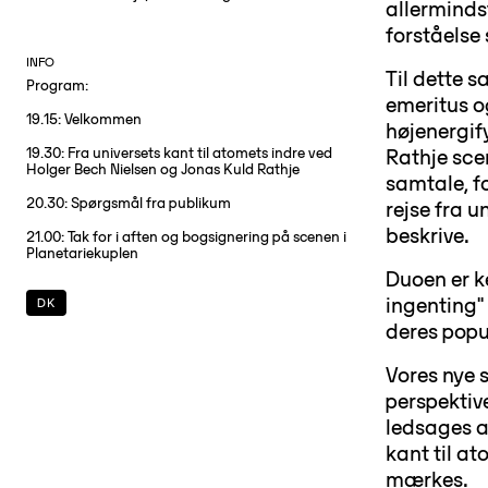
allerminds
forståelse 
INFO
Til dette 
Program:
emeritus o
19.15: Velkommen
højenergif
19.30: Fra universets kant til atomets indre ved
Rathje sce
Holger Bech Nielsen og Jonas Kuld Rathje
samtale, f
20.30: Spørgsmål fra publikum
rejse fra u
beskrive.
21.00: Tak for i aften og bogsignering på scenen i
Planetariekuplen
Duoen er k
ingenting"
DK
deres pop
Vores nye 
perspektive
ledsages a
kant til at
mærkes.