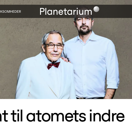
RKSOMHEDER
t til atomets indre