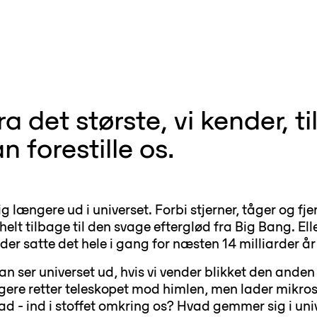
 det største, vi kender, ti
 forestille os.
ig længere ud i universet. Forbi stjerner, tåger og fje
helt tilbage til den svage efterglød fra Big Bang. El
 der satte det hele i gang for næsten 14 milliarder år
n ser universet ud, hvis vi vender blikket den anden 
ngere retter teleskopet mod himlen, men lader mikro
dad - ind i stoffet omkring os? Hvad gemmer sig i uni