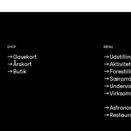
SHOP
MENU
→
Gavekort
→
Udstilli
→
Årskort
→
Aktivitet
→
Butik
→
Forestil
→
Særarr
→
Undervi
→
Virksom
→
Astrono
→
Restaur