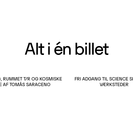
Alt i én billet
G, RUMMET T/R OG KOSMISKE
FRI ADGANG TIL SCIENCE
E AF TOMÁS SARACENO
VÆRKSTEDER