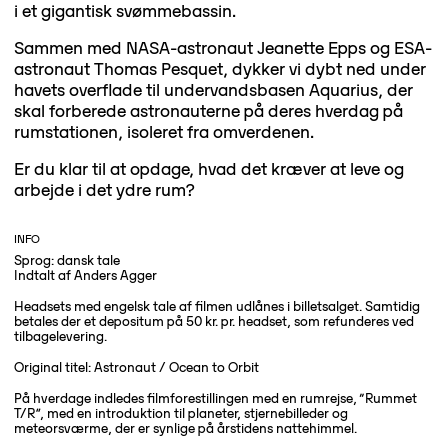
i et gigantisk svømmebassin.
Sammen med NASA-astronaut Jeanette Epps og ESA-
astronaut Thomas Pesquet, dykker vi dybt ned under
havets overflade til undervandsbasen Aquarius, der
skal forberede astronauterne på deres hverdag på
rumstationen, isoleret fra omverdenen.
Er du klar til at opdage, hvad det kræver at leve og
arbejde i det ydre rum?
INFO
Sprog: dansk tale
Indtalt af Anders Agger
Headsets med engelsk tale af filmen udlånes i billetsalget. Samtidig
betales der et depositum på 50 kr. pr. headset, som refunderes ved
tilbagelevering.
Original titel: Astronaut / Ocean to Orbit
På hverdage indledes filmforestillingen med en rumrejse, “Rummet
T/R”, med en introduktion til planeter, stjernebilleder og
meteorsværme, der er synlige på årstidens nattehimmel.