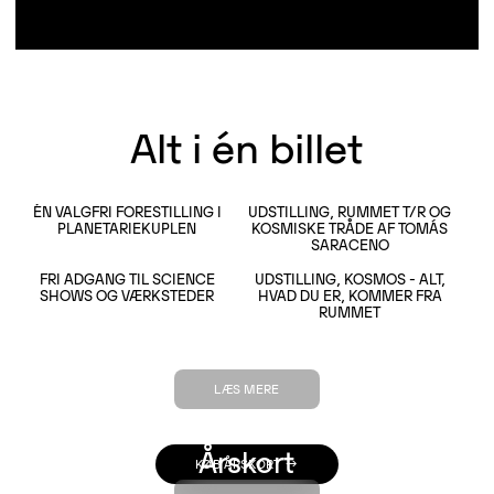
Alt i én billet
ÉN VALGFRI FORESTILLING I
UDSTILLING, RUMMET T/R OG
LÆS MERE
PLANETARIEKUPLEN
KOSMISKE TRÅDE AF TOMÁS
LÆS MERE
SARACENO
FRI ADGANG TIL SCIENCE
UDSTILLING, KOSMOS - ALT,
LÆS MERE
SHOWS OG VÆRKSTEDER
HVAD DU ER, KOMMER FRA
LÆS MERE
RUMMET
LÆS MERE
Årskort
KØB ÅRSKORT