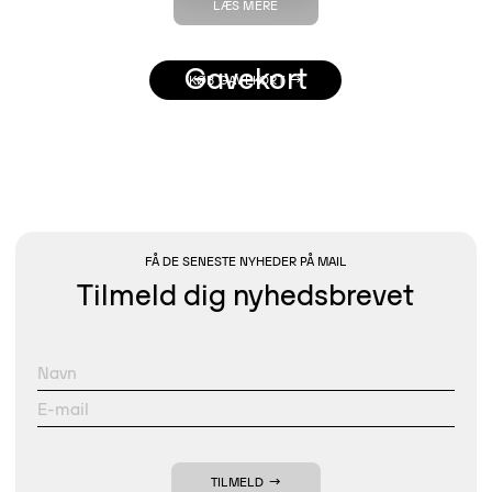
LÆS MERE
Gavekort
KØB GAVEKORT
FÅ DE SENESTE NYHEDER PÅ MAIL
Tilmeld dig nyhedsbrevet
TILMELD