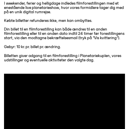
I weekender, ferier og helligdage indledes filmforestillingen med et
enestående live planetarieshow, hvor vores formidlere tager dig med
på en unik digital rumrejse.
Købte billetter refunderes ikke, men kan ombyttes.
Din billet til en filmforestilling kan både ændres til en anden
filmforestilling eller til en anden dato indtil 24 timer før forestillingens
start, via den modtagne bekræftelsesmail (tryk på ”Vis kvittering”).
Gebyr: 10 kr. pr. billet pr. ændring.
Billetten giver adgang til en filmforestilling i Planetariekuplen, vores
udstillinger og eventuelle aktiviteter den valgte dag.