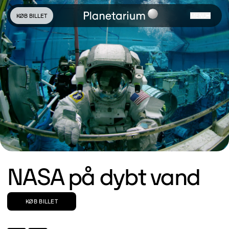
KØB BILLET
MENU
NASA på dybt vand
KØB BILLET